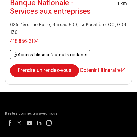
Banque Nationale -
1 km
Services aux entreprises
625, 1ère rue Poiré, Bureau 800, La Pocatière, QC, G0R
1Z0
418 856-3194
Accessible aux fauteuils roulants
Prendre un rendez-vous
Obtenir l'itinéraire
Restez connectés avec nous