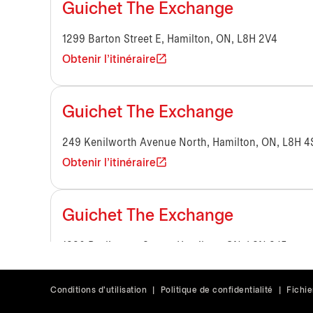
Guichet The Exchange
1299 Barton Street E, Hamilton, ON, L8H 2V4
Obtenir l'itinéraire
Guichet The Exchange
249 Kenilworth Avenue North, Hamilton, ON, L8H 4
Obtenir l'itinéraire
Guichet The Exchange
1330 Burlington Street, Hamilton, ON, L8N 3J5
Obtenir l'itinéraire
Conditions d'utilisation
|
Politique de confidentialité
|
Fichie