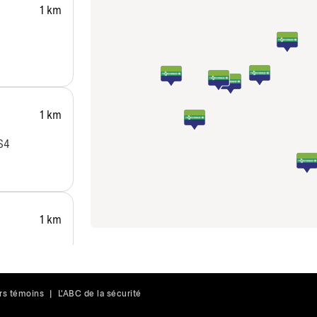
1 km
1 km
S4
1 km
rs témoins
|
L'ABC de la sécurité