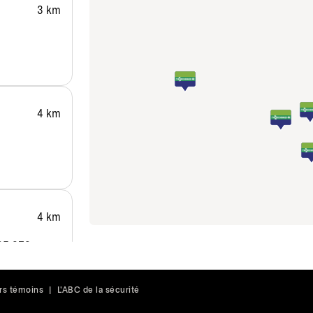
3 km
4 km
4 km
N2E 3Z3
rs témoins
|
L'ABC de la sécurité