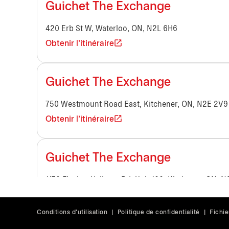
Guichet The Exchange
420 Erb St W, Waterloo, ON, N2L 6H6
Obtenir l'itinéraire
Guichet The Exchange
750 Westmount Road East, Kitchener, ON, N2E 2V9
Obtenir l'itinéraire
Guichet The Exchange
1170 Fischer Hallman Rd, Unit 100, Kitchener, ON, 
Obtenir l'itinéraire
Conditions d'utilisation
|
Politique de confidentialité
|
Fichie