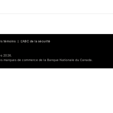
rs témoins
|
L'ABC de la sécurité
s 2026.
s marques de commerce de la Banque Nationale du Canada.