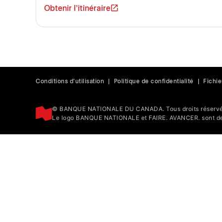
Obtenir l'itinéraire
Conditions d'utilisation
|
Politique de confidentialité
|
Fichie
© BANQUE NATIONALE DU CANADA. Tous droits réservé
Le logo BANQUE NATIONALE et FAIRE. AVANCER. sont de