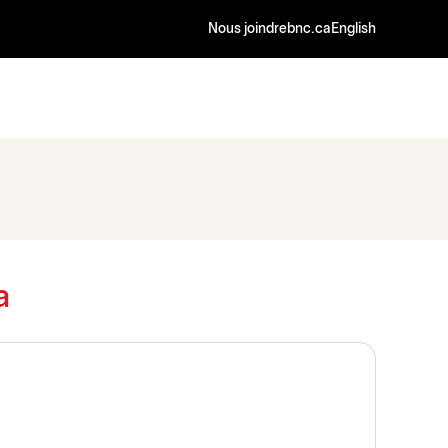
Nous joindre
bnc.ca
English
a