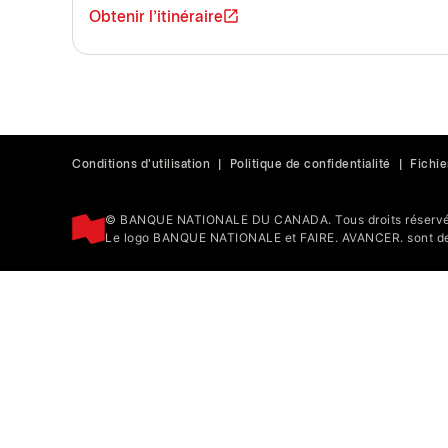
Obtenir l'itinéraire
Conditions d'utilisation
|
Politique de confidentialité
|
Fichie
© BANQUE NATIONALE DU CANADA. Tous droits réservé
Le logo BANQUE NATIONALE et FAIRE. AVANCER. sont de