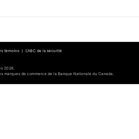
rs témoins
|
L'ABC de la sécurité
s 2026.
s marques de commerce de la Banque Nationale du Canada.