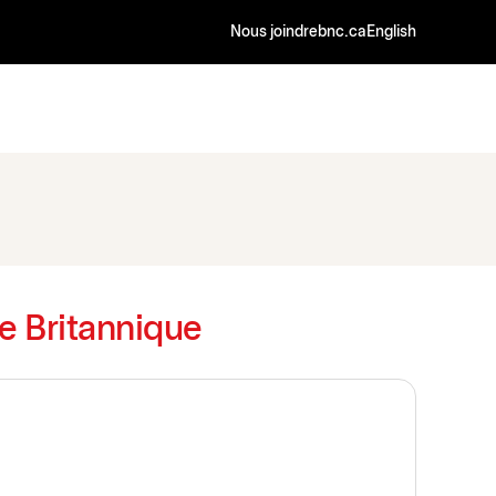
Nous joindre
bnc.ca
English
e Britannique