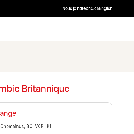
Nous joindre
bnc.ca
English
mbie Britannique
hange
, Chemainus, BC, V0R 1K1