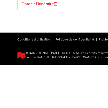
Obtenir l'itinéraire
Conditions d'utilisation
|
Politique de confidentialité
|
Fichie
© BANQUE NATIONALE DU CANADA. Tous droits réservé
Le logo BANQUE NATIONALE et FAIRE. AVANCER. sont de