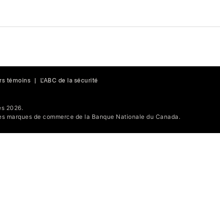
rs témoins
|
L'ABC de la sécurité
s 2026.
s marques de commerce de la Banque Nationale du Canada.