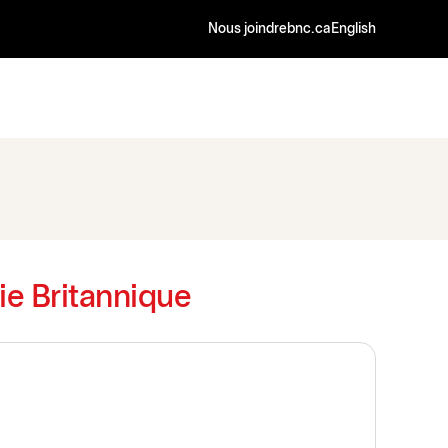
Nous joindre
bnc.ca
English
ie Britannique