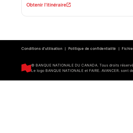
Obtenir l'itinéraire
Conditions d'utilisation
|
Politique de confidentialité
|
Fichie
© BANQUE NATIONALE DU CANADA. Tous droits réservé
Le logo BANQUE NATIONALE et FAIRE. AVANCER. sont de