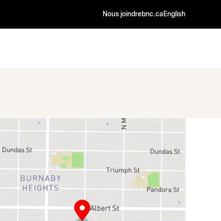
Nous joindre
bnc.ca
English