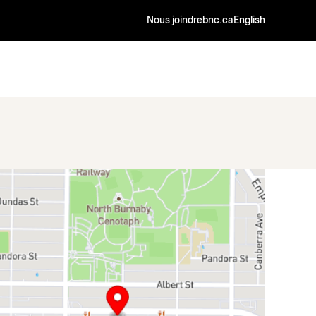
Nous joindre
bnc.ca
English