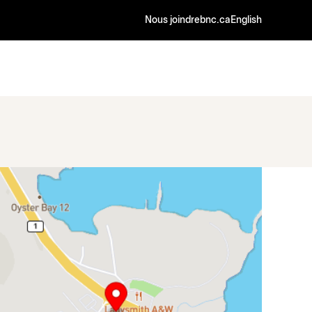
Nous joindre
bnc.ca
English