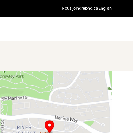
Nous joindre
bnc.ca
English