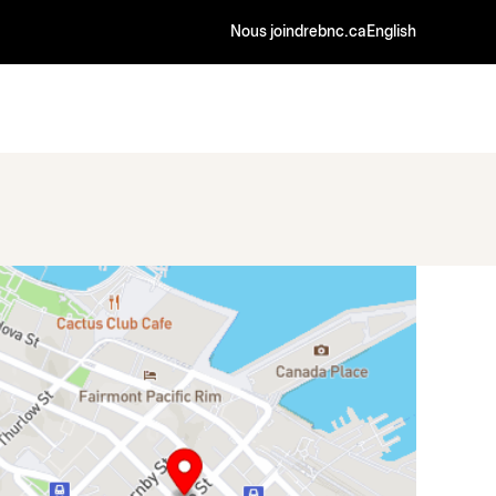
Nous joindre
bnc.ca
English