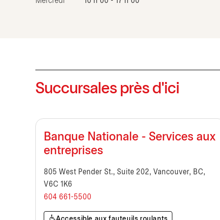
Mercredi
10 h 00 - 17 h 00
Succursales près d'ici
Banque Nationale - Services aux
entreprises
805 West Pender St., Suite 202, Vancouver, BC,
V6C 1K6
604 661-5500
Accessible aux fauteuils roulants