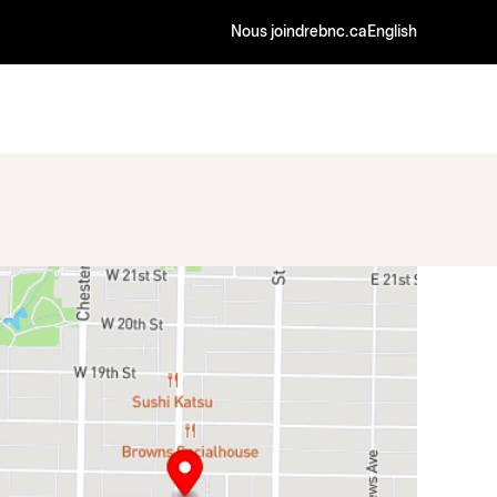
Nous joindre
bnc.ca
English