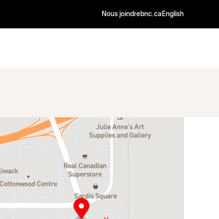
Nous joindre
bnc.ca
English