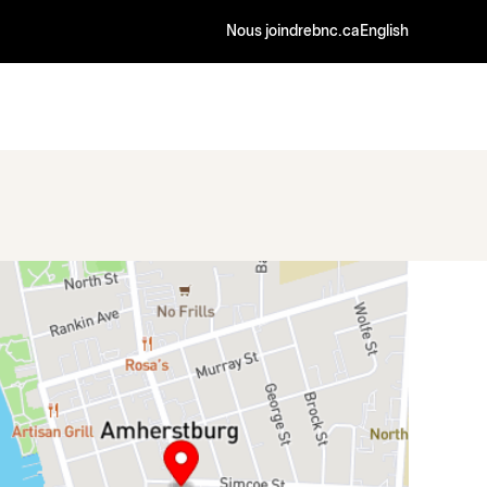
Nous joindre
bnc.ca
English