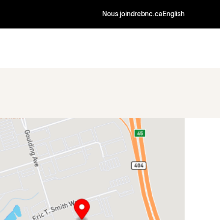
Nous joindre
bnc.ca
English