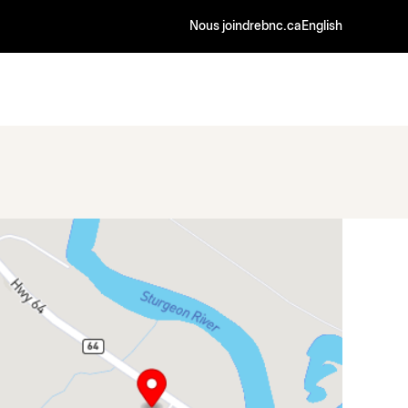
Nous joindre
bnc.ca
English