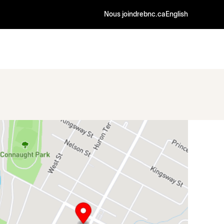
Nous joindre
bnc.ca
English