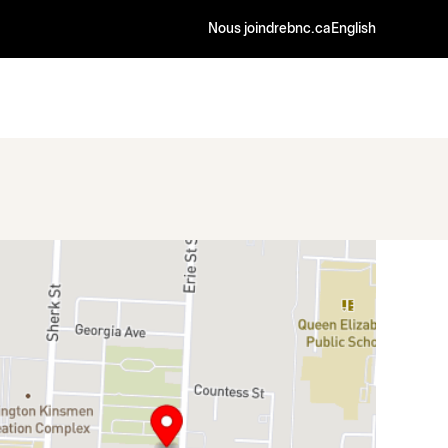
Nous joindre
bnc.ca
English