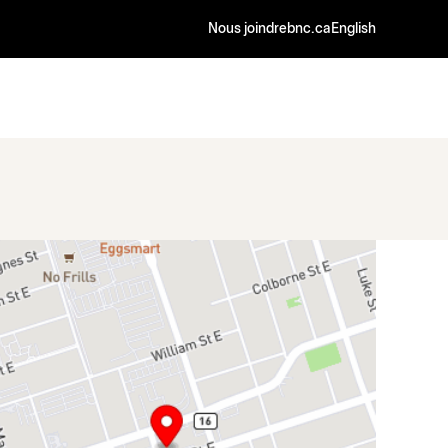
Nous joindre
bnc.ca
English