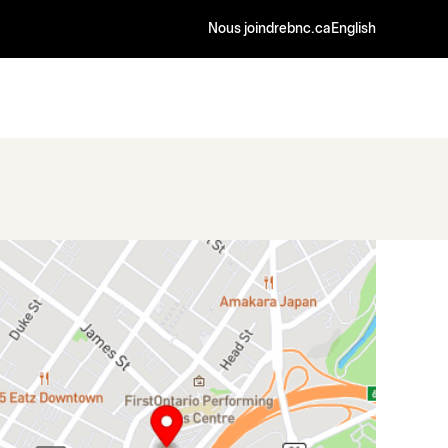
Nous joindre
bnc.ca
English