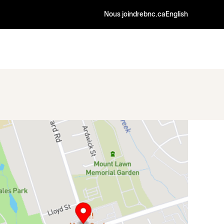
Nous joindre
bnc.ca
English