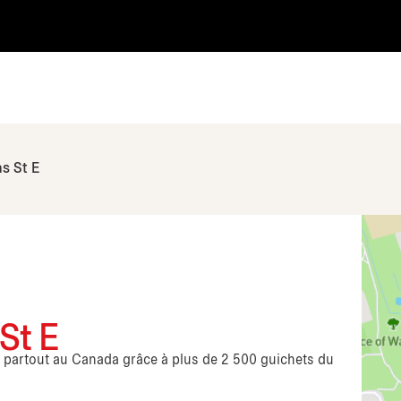
s St E
St E
s partout au Canada grâce à plus de 2 500 guichets du