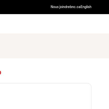
Nous joindre
bnc.ca
English
o