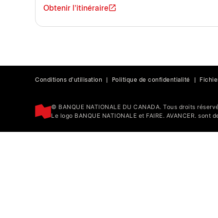
Obtenir l'itinéraire
Conditions d'utilisation
|
Politique de confidentialité
|
Fichie
© BANQUE NATIONALE DU CANADA. Tous droits réservé
Le logo BANQUE NATIONALE et FAIRE. AVANCER. sont de