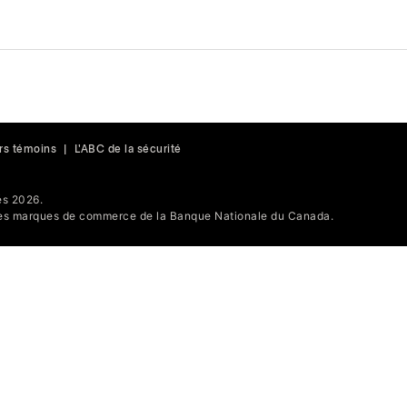
rs témoins
|
L'ABC de la sécurité
s 2026.
s marques de commerce de la Banque Nationale du Canada.