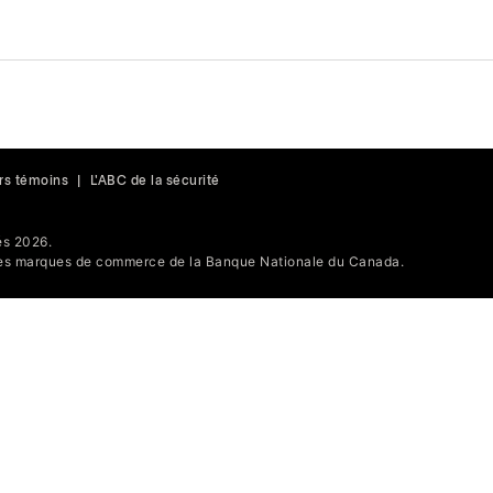
rs témoins
|
L'ABC de la sécurité
s 2026.
s marques de commerce de la Banque Nationale du Canada.