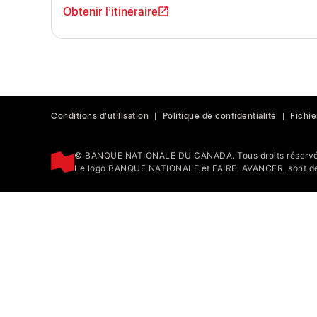
Obtenir l'itinéraire
Conditions d'utilisation
|
Politique de confidentialité
|
Fichie
© BANQUE NATIONALE DU CANADA. Tous droits réservé
Le logo BANQUE NATIONALE et FAIRE. AVANCER. sont de