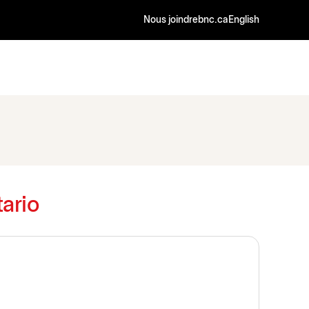
Nous joindre
bnc.ca
English
tario