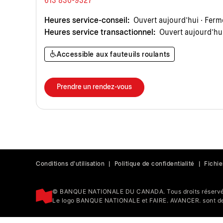
613 830-9327
Heures service-conseil:
Ouvert aujourd’hui · Ferm
Heures service transactionnel:
Ouvert aujourd’hui
Accessible aux fauteuils roulants
Prendre un rendez-vous
Conditions d'utilisation
|
Politique de confidentialité
|
Fichie
© BANQUE NATIONALE DU CANADA. Tous droits réservé
Le logo BANQUE NATIONALE et FAIRE. AVANCER. sont de