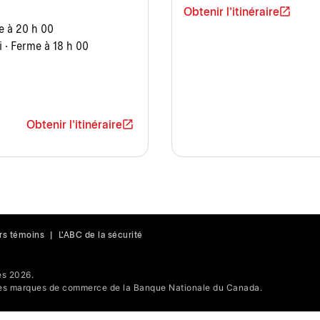
Obtenir l'itinéraire
e à 20 h 00
 · Ferme à 18 h 00
Obtenir l'itinéraire
rs témoins
|
L'ABC de la sécurité
s 2026.
s marques de commerce de la Banque Nationale du Canada.