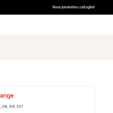
Nous joindre
bnc.ca
English
hange
, ON, K1E 3V7