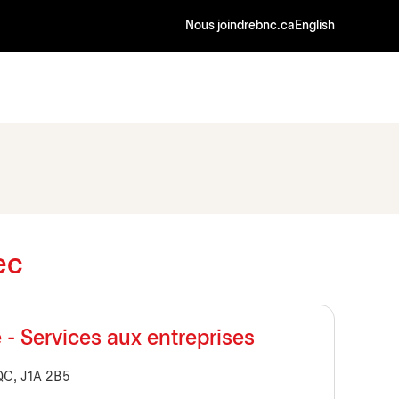
Nous joindre
bnc.ca
English
ec
- Services aux entreprises
 QC, J1A 2B5