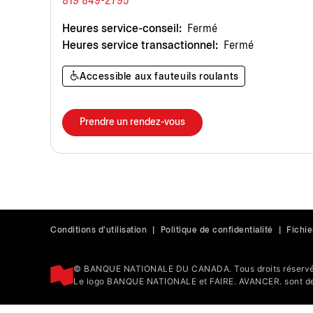
819 849-2795
Heures service-conseil:
Fermé
Heures service transactionnel:
Fermé
Accessible aux fauteuils roulants
Prendre un rendez-vous
Conditions d'utilisation
|
Politique de confidentialité
|
Fichie
© BANQUE NATIONALE DU CANADA. Tous droits réservé
Le logo BANQUE NATIONALE et FAIRE. AVANCER. sont de