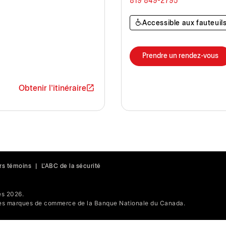
819 849-2795
Accessible aux fauteuils
Prendre un rendez-vous
Obtenir l'itinéraire
rs témoins
|
L'ABC de la sécurité
s 2026.
s marques de commerce de la Banque Nationale du Canada.