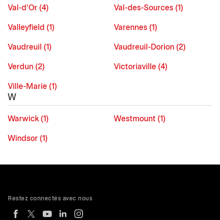
Val-d'Or (4)
Val-des-Sources (1)
Valleyfield (1)
Varennes (1)
Vaudreuil (1)
Vaudreuil-Dorion (2)
Verdun (2)
Victoriaville (4)
Ville-Marie (1)
W
Warwick (1)
Westmount (1)
Windsor (1)
Restez connectés avec nous