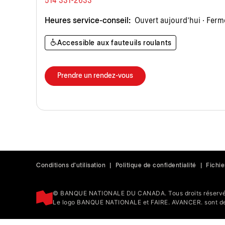
514 331-2633
Heures service-conseil:
Ouvert aujourd’hui · Ferm
Accessible aux fauteuils roulants
Prendre un rendez-vous
Conditions d'utilisation
|
Politique de confidentialité
|
Fichie
© BANQUE NATIONALE DU CANADA. Tous droits réservé
Le logo BANQUE NATIONALE et FAIRE. AVANCER. sont de