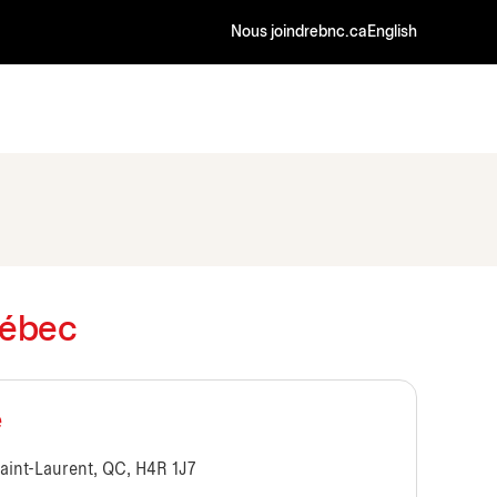
Nous joindre
bnc.ca
English
uébec
e
Saint-Laurent, QC, H4R 1J7