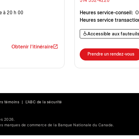
514 332-4220
e à 20 h 00
Heures service-conseil:
Ou
Heures service transactio
Accessible aux fauteuils
Obtenir l'itinéraire
Prendre un rendez-vous
rs témoins
|
L'ABC de la sécurité
s 2026.
s marques de commerce de la Banque Nationale du Canada.