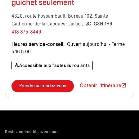
guichet seulement
4320, route Fossambault, Bureau 102, Sainte-
Catherine-de-la-Jacques-Cartier, QC, G3N 1R9
418 875-8449
Heures service-conseil:
Ouvert aujourd’hui · Ferme
à 16 h 00
Accessible aux fauteuils roulants
Obtenir l'itinéraire
Prendre un rendez-vous
Restez connectés avec nous