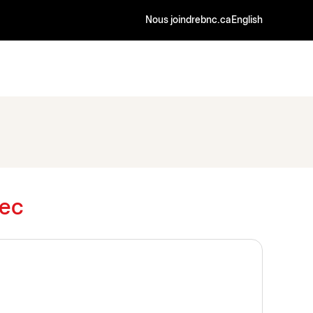
Nous joindre
bnc.ca
English
bec