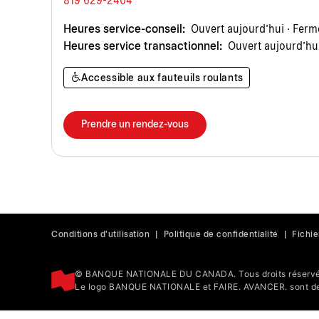
819 629-2404
Heures service-conseil:
Ouvert aujourd’hui · Ferm
Heures service transactionnel:
Ouvert aujourd’hui
Accessible aux fauteuils roulants
Prendre un rendez-vous
Conditions d'utilisation
|
Politique de confidentialité
|
Fichie
© BANQUE NATIONALE DU CANADA. Tous droits réservé
Le logo BANQUE NATIONALE et FAIRE. AVANCER. sont de