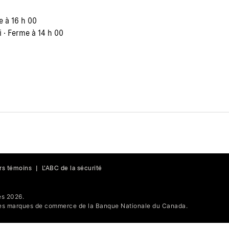
e à 16 h 00
 · Ferme à 14 h 00
rs témoins
|
L'ABC de la sécurité
s 2026.
s marques de commerce de la Banque Nationale du Canada.