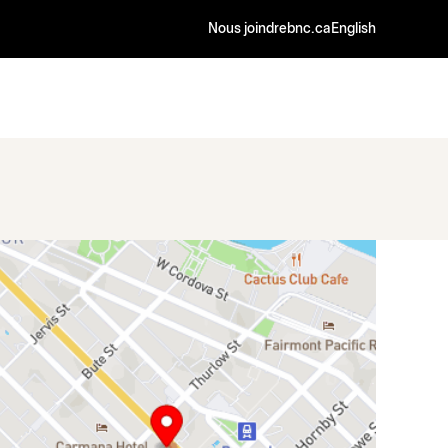
Nous joindre
bnc.ca
English