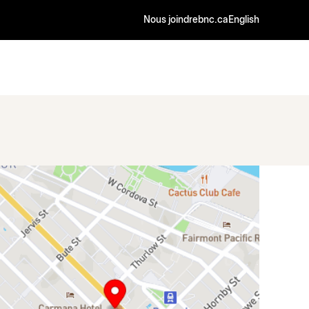
Nous joindre
bnc.ca
English