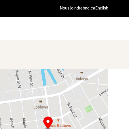
Nous joindre
bnc.ca
English