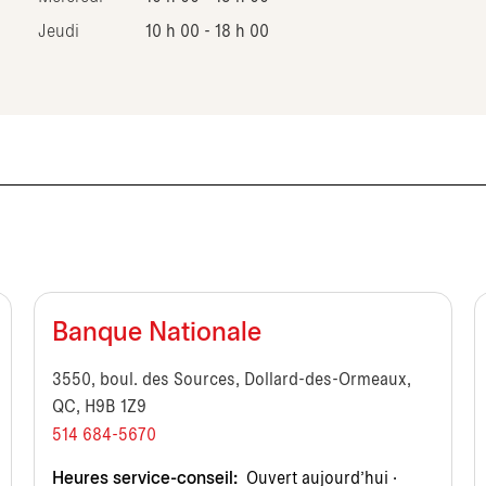
Jeudi
10 h 00 - 18 h 00
Banque Nationale
3550, boul. des Sources, Dollard-des-Ormeaux,
QC, H9B 1Z9
514 684-5670
Heures service-conseil:
Ouvert aujourd’hui ·