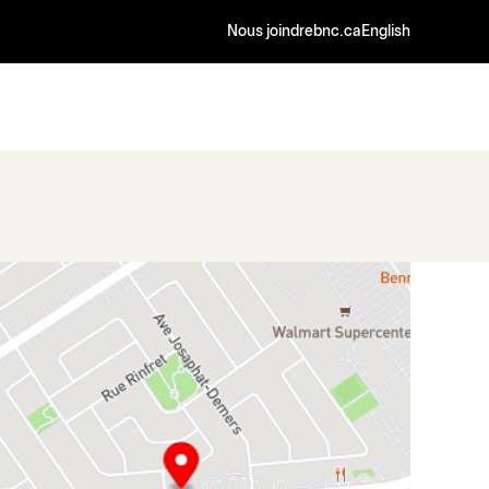
Nous joindre
bnc.ca
English