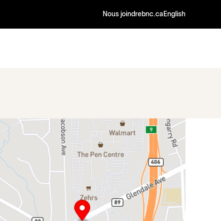
Nous joindre
bnc.ca
English