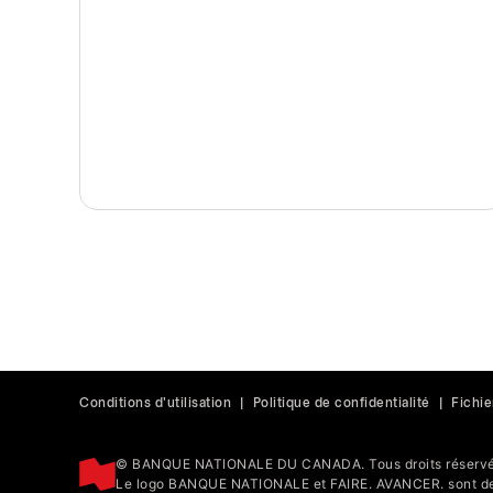
Conditions d'utilisation
|
Politique de confidentialité
|
Fichie
© BANQUE NATIONALE DU CANADA. Tous droits réservé
Le logo BANQUE NATIONALE et FAIRE. AVANCER. sont de