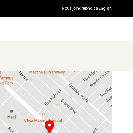
Nous joindre
bnc.ca
English